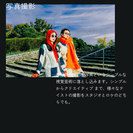
写真撮影
被写体の魅力を写真というシンプルな
視覚芸術に落とし込みます。シンプル
からクリエイティブ まで、様々なテ
イストの撮影をスタジオとロケのどち
らでも。