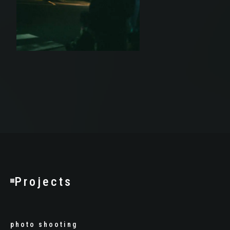
Projects
photo shooting