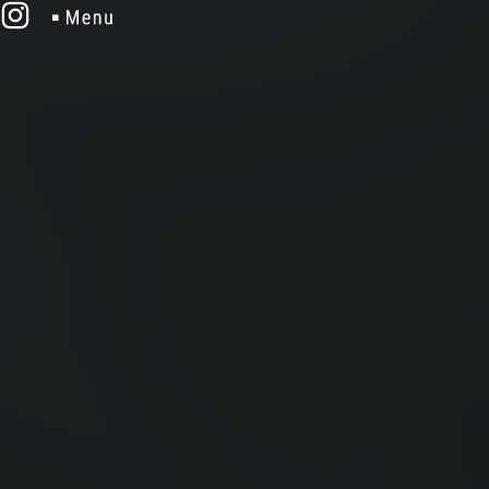
内
容
を
ス
キ
ッ
プ