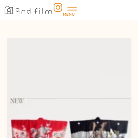
内
容
MENU
を
ス
キ
ッ
プ