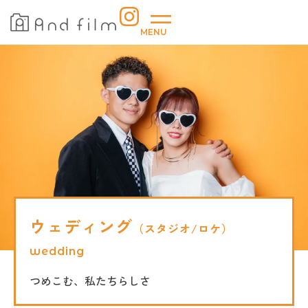
内
容
MENU
を
ス
キ
ッ
プ
ウェディング
（スタジオ/ロケ）
wedding
つめこむ、私たちらしさ