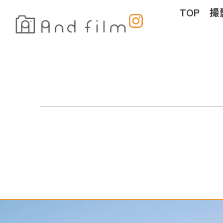
内
TOP
撮
容
を
ス
キ
ッ
プ