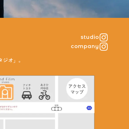
studio
company
タジオ」。