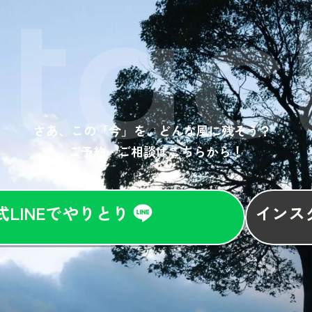
tac
さあ、この「今」を、どんな風に残そう？
ご予約・ご相談はこちらから！
式LINEでやりとり
インス