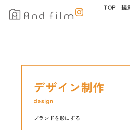
内
TOP
撮
容
を
ス
キ
ッ
プ
デザイン制作
design
ブランドを形にする