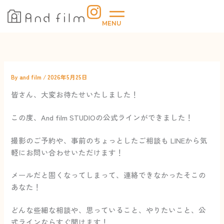
内
容
MENU
を
ス
キ
ッ
プ
By
and film
/
2026年5月25日
皆さん、大変お待たせいたしました！
この度、And film STUDIOの公式ラインができました！
撮影のご予約や、事前のちょっとしたご相談も LINEから気
軽にお問い合わせいただけます！
メールだと固くなってしまって、連絡できなかったそこの
あなた！
どんな些細な相談や、思っていること、やりたいこと、公
式ラインならすぐ聞けます！