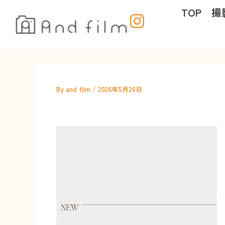
内
TOP
撮
容
を
ス
キ
ッ
プ
By
and film
/
2026年5月26日