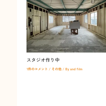
スタジオ作り中
1件のコメント
/
その他
/ By
and film