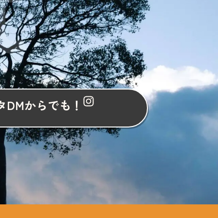
t
タDMからでも！