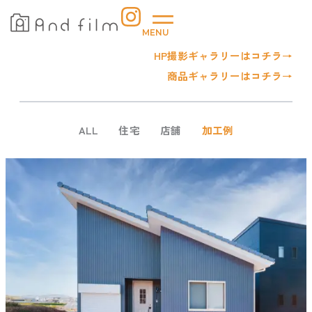
内
容
MENU
を
HP撮影ギャラリーはコチラ→
ス
キ
商品ギャラリーはコチラ→
ッ
プ
ALL
住宅
店舗
加工例